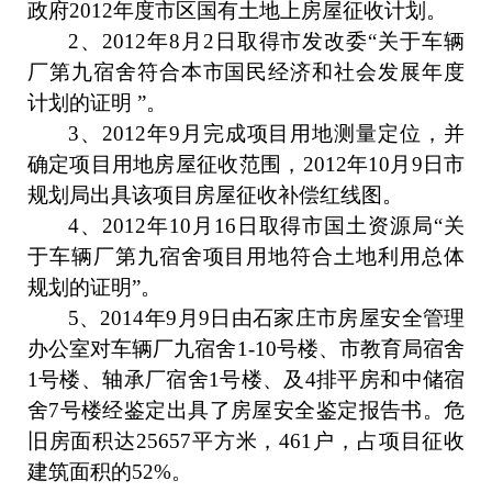
政府
2012
年度市区国有土地上房屋征收计划。
2
、
2012
年
8
月
2
日取得市发改委
“
关于车辆
厂第九宿舍符合本市国民经济和社会发展年度
计划的证明
”
。
3
、
2012
年
9
月完成项目用地测量定位，并
确定项目用地房屋征收范围，
2012
年
10
月
9
日市
规划局出具该项目房屋征收补偿红线图。
4
、
2012
年
10
月
16
日取得市国土资源局
“
关
于车辆厂第九宿舍项目用地符合土地利用总体
规划的证明
”
。
5
、
2014
年
9
月
9
日由石家庄市房屋安全管理
办公室对车辆厂九宿舍
1-10
号楼、市教育局宿舍
1
号楼、轴承厂宿舍
1
号楼、及
4
排平房和中储宿
舍
7
号楼经鉴定出具了房屋安全鉴定报告书。危
旧房面积达
25657
平方米，
461
户，占项目征收
建筑面积的
52%
。