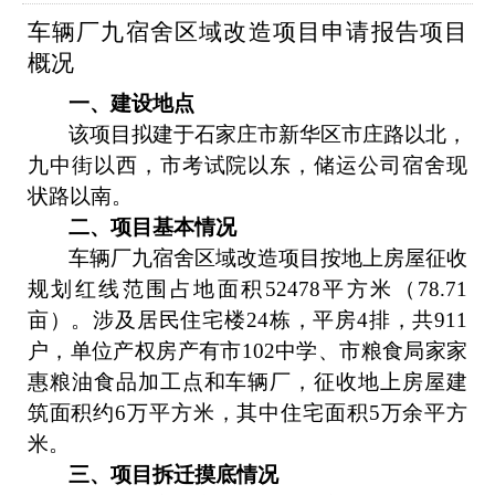
车辆厂九宿舍区域改造项目申请报告项目
概况
一、建设地点
该项目拟建于石家庄市新华区市庄路以北，
九中街以西，市考试院以东，储运公司宿舍现
状路以南。
二、项目基本情况
车辆厂九宿舍区域改造项目按地上房屋征收
规划红线范围占地面积
52478
平方米（
78.71
亩）。涉及居民住宅楼
24
栋，平房
4
排，共
911
户，单位产权房产有市
102
中学、市粮食局家家
惠粮油食品加工点和车辆厂，征收地上房屋建
筑面积约
6
万平方米，其中住宅面积
5
万余平方
米。
三、项目拆迁摸底情况