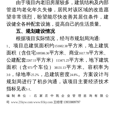
由于项目内老旧房屋较多，建筑结构及内部
管道均老化年久失修，居民对该区域的改造愿
望非常强烈，盼望能尽快改善其居住条件，建
设健全各种配套设施，提高自己的生活质量。
五、规划建设情况
根据项目实际情况，经与市规划局沟通
:
、项目总建筑面积约
平方米，地上建筑
1
151602.38
面积（含住宅
平方米、商业
平方米、
109586.36
1617.78
公建配套
平方米）
平方米，地下建筑
2267.11
113471.25
面积（含
个车位）
平方米。容积率为
973
38131.13
，绿地率
，总建筑密度
。方案设计与
3.0
25.2%
24.8%
规划局进行了初步沟通，该项目主要经济技术
指标见表
1-1。
编制单位：石家庄中凯企业管理咨询有限公
司
www.21kyw.com
www.61ky.com
王经理 13933809797