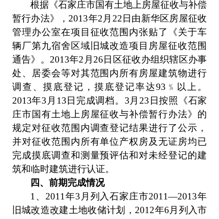
根据《石家庄市国有土地上房屋征收与补偿
暂行办法》，
2013
年
2
月
22
日由新华区房屋征收
管理办公室在项目征收范围内张贴了《关于车
辆厂第九宿舍区域旧城改造项目房屋征收范围
通告》。
2013
年
2
月
26
日区征收办组织辖区办事
处、居委会等对其范围内所有房屋建筑物进行
调查、摸底登记，摸底登记率达
93
﹪以上。
2013
年
3
月
13
日完成调档。
3
月
23
日按照《石家
庄市国有土地上房屋征收与补偿暂行办法》的
规定对征收范围内调查登记结果进行了公示，
并对征收范围内所有单位产权房及无证房均已
完成摸底调查和测量预评估和对未经登记的建
筑和临时建筑进行认证。
四、前期完成情况
1
、
2011
年
3
月列入石家庄市
2011—2013
年
旧城改造改建土地收储计划，
2012
年
6
月列入市