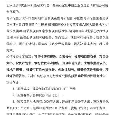
石家庄纺织项目可行性研究报告，是由石家庄中凯企业管理咨询有限公司编
制代写的。
可研报告分为审批性可研报告和决策性可研报告.审批性可研报告主要是项
目立项向政府审批部门申报,根据国家投资体制改革要求,我国大部分地区,企
业投资类项 目采取项目备案制和项目核准制(编制项目申请报告),政府性项
目,使用财政资金的编制可研报告。简而言之，项目可行性报告，就是以最
最科学、周密的计划，最大程 度减少经营风险，提高决策成功的一种决策
方式。
经济投资文案编写：
可行性研究报告、立项报告、投资项目建议书、项目计
划书、投资计划书、银行贷款申请报告、资金申请报告、
土地审批
建议书、
批地申请书 、投资可行性分析报告、创业计划书、投资价值分析报告、环
境评估报告
等。石家庄
纺织项目可行性研究报告
|
项目建设可行性研究报告
项目简介：
1、项目规模：建设年加工皮棉8000吨的生产线
2、新置各类设备和仪器37台（套）；
3、该项目总占地面积19600平方米，建筑面积1690平方米，道路及硬化
面积12170平方米，场区绿化面积2800平方米，货场（货台）7680平方米。
该项目的建筑物 包括：生产厂房750平方米、办公室190平方米，宿舍300平