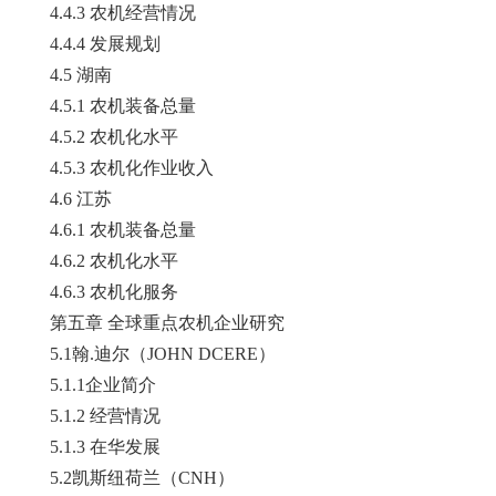
4.4.3 农机经营情况
4.4.4 发展规划
4.5 湖南
4.5.1 农机装备总量
4.5.2 农机化水平
4.5.3 农机化作业收入
4.6 江苏
4.6.1 农机装备总量
4.6.2 农机化水平
4.6.3 农机化服务
第五章 全球重点农机企业研究
5.1翰.迪尔（JOHN DCERE）
5.1.1企业简介
5.1.2 经营情况
5.1.3 在华发展
5.2凯斯纽荷兰（CNH）