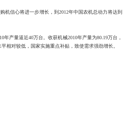
民购机信心将进一步增长，到2012年中国农机总动力将达到
逼近40万台。收获机械2010年产量为80.19万台，
收水平相对较低，国家实施重点补贴，致使需求强劲增长。