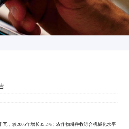
告
，较2005年增长35.2%；农作物耕种收综合机械化水平