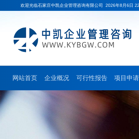
欢迎光临石家庄中凯企业管理咨询有限公司
2026年8月6日 2
网站首页
企业概况
可行性报告
项目申