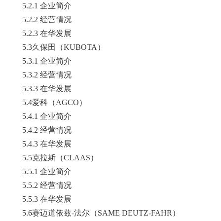
5.2.1 企业简介
5.2.2 经营情况
5.2.3 在华发展
5.3久保田（KUBOTA）
5.3.1 企业简介
5.3.2 经营情况
5.3.3 在华发展
5.4爱科（AGCO）
5.4.1 企业简介
5.4.2 经营情况
5.4.3 在华发展
5.5克拉斯（CLAAS）
5.5.1 企业简介
5.5.2 经营情况
5.5.3 在华发展
5.6赛迈道依兹-法尔（SAME DEUTZ-FAHR）