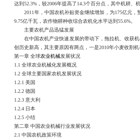
达到52.3%，较2006年提高了14.3个百分点，其中机耕、机播
2011年，中国农机补贴资金继续增加，为175亿元，预
9.75亿千瓦，农作物耕种收综合农机化水平达到55.6%。
主要农机产品迅猛发展
在中国农机产业快速发展的带动下，拖拉机、收获机械等多
创历史新高，其主要原因有两点，一是2010年小麦收
第一章 全球
农业机械
发展状况
1.1 全球农业机械化发展概况
1.2 全球主要国家农机发展状况
1.2.1 美国
1.2.2 德国
1.2.3 意大利
1.2.4 日本
1.2.5 小结
第二章 中国农业机械行业发展状况
2.1 中国农机政策环境