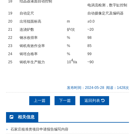
18
结晶器液面自动控制
电涡流检测，数字缸控制
19
自动定尺
自动摄像定尺及编码器
20
出坯辊面标高
m
±0.0
21
连浇炉数
炉/次
~20
22
钢水收得率
%
98
23
铸机有效作业率
%
85
24
铸坯合格率
%
99
4
25
铸机年生产能力
10
t/a
~90
发布时间：2024-05-28 阅读：1428次
上一篇
下一篇
返回列表
相关信息
石家庄核准类项目申请报告编写内容