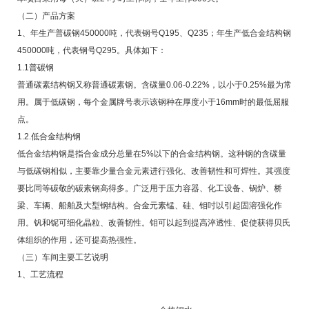
（二）产品方案
1、年生产普碳钢450000吨，代表钢号Q195、Q235；年生产低合金结构钢
450000吨，代表钢号Q295。具体如下：
1.1普碳钢
普通碳素结构钢又称普通碳素钢。含碳量0.06-0.22%，以小于0.25%最为常
用。属于低碳钢，每个金属牌号表示该钢种在厚度小于16mm时的最低屈服
点。
1.2.低合金结构钢
低合金结构钢是指合金成分总量在5%以下的合金结构钢。这种钢的含碳量
与低碳钢相似，主要靠少量合金元素进行强化、改善韧性和可焊性。其强度
要比同等碳敬的碳素钢高得多。广泛用于压力容器、化工设备、锅炉、桥
梁、车辆、船舶及大型钢结构。合金元素锰、硅、钼吋以引起固溶强化作
用。钒和铌可细化晶粒、改善韧性。钼可以起到提高淬透性、促使获得贝氏
体组织的作用，还可提高热强性。
（三）车间主要工艺说明
1、工艺流程