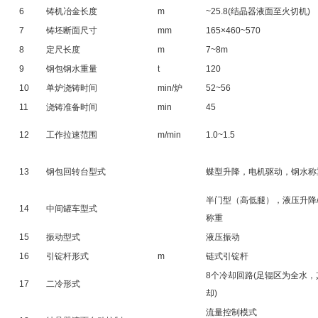
6
铸机冶金长度
m
~25.8(结晶器液面至火切机)
7
铸坯断面尺寸
mm
165×460~570
8
定尺长度
m
7~8m
9
钢包钢水重量
t
120
10
单炉浇铸时间
min/炉
52~56
11
浇铸准备时间
min
45
12
工作拉速范围
m/min
1.0~1.5
13
钢包回转台型式
蝶型升降，电机驱动，钢水称
半门型（高低腿），液压升降
14
中间罐车型式
称重
15
振动型式
液压振动
16
引锭杆形式
m
链式引锭杆
8个冷却回路(足辊区为全水
17
二冷形式
却)
流量控制模式