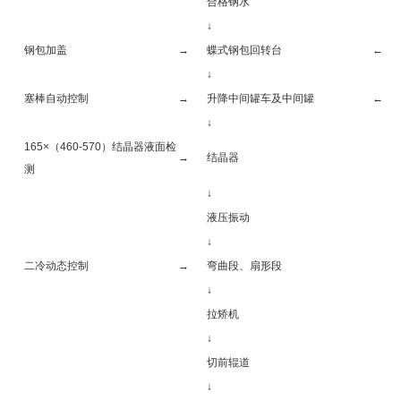
合格钢水
↓
钢包加盖
→
蝶式钢包回转台
←
↓
塞棒自动控制
→
升降中间罐车及中间罐
←
↓
165×（460-570）结晶器液面检
→
结晶器
测
↓
液压振动
↓
二冷动态控制
→
弯曲段、扇形段
↓
拉矫机
↓
切前辊道
↓