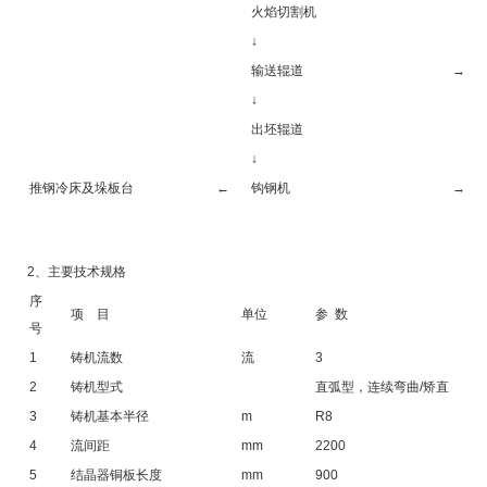
火焰切割机
↓
输送辊道
→
↓
出坯辊道
↓
推钢冷床及垛板台
←
钩钢机
→
2、主要技术规格
序
项 目
单位
参 数
号
1
铸机流数
流
3
2
铸机型式
直弧型，连续弯曲/矫直
3
铸机基本半径
m
R8
4
流间距
mm
2200
5
结晶器铜板长度
mm
900