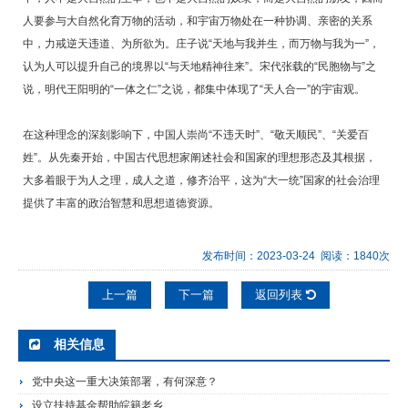
人要参与大自然化育万物的活动，和宇宙万物处在一种协调、亲密的关系
中，力戒逆天违道、为所欲为。庄子说“天地与我并生，而万物与我为一”，
认为人可以提升自己的境界以“与天地精神往来”。宋代张载的“民胞物与”之
说，明代王阳明的“一体之仁”之说，都集中体现了“天人合一”的宇宙观。
在这种理念的深刻影响下，中国人崇尚“不违天时”、“敬天顺民”、“关爱百
姓”。从先秦开始，中国古代思想家阐述社会和国家的理想形态及其根据，
大多着眼于为人之理，成人之道，修齐治平，这为“大一统”国家的社会治理
提供了丰富的政治智慧和思想道德资源。
发布时间：2023-03-24 阅读：1840次
上一篇
下一篇
返回列表
相关信息
党中央这一重大决策部署，有何深意？
设立扶持基金帮助皖籍老乡