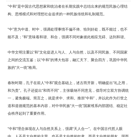
“中和”是中国古代思想家和统治者在长期实践中总结出来的规范民族心理结
构、思维模式和对理想社会追求的一种民族传统和礼制规范。
“中”意为中道、时中，强调处理事情不偏不倚、恰到好处，既不能过，也不
能不及；“和”意味着和谐、和合，强调不同对象彼此相应无碍、达到和谐。
中华文明注重以“和”文化促进人与人、人与自然，以及不同民族、不同国家
之间的交流互鉴；以“中和”的博大包容，融汇天下、聚合四方，巩固中华民
族的“大一统”格局。
春秋时期，孔子在前人“中和”观念基础上，述古而开新，明确提出“礼之用，
和为贵”。孔子还提出“和而不同”，主张吸纳不同意见，倡导对立双方协调统
一，避免极端。简言之，就是求中、求和。推崇“中和”，并以此作为行世之
道和道德规范的基本内容，对中华民族“大一统”国家维系内部团结、稳定社
会秩序起到了重要作用。
“中和”理念体现在人与自然关系上，强调“天人合一”。在中国古代哲人眼
中，人不是大自然的主宰，也不是大自然的奴隶，而是大自然的朋友，因而