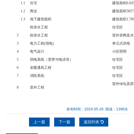
1.1
住宅
建筑面积6.029
1.2
商业
建筑面积585
1.3
地下建筑面积
建筑面积1.70
给排水工程
住宅区
2
给排水工程
室外管网及
3
电力工程(强电)
单元式供
4
电气设计
小区
5
弱电系统（宽带与电话等）
住宅区
6
采暖通风工程
住宅区
7
消防系统
住宅
室外绿化及
8
室外工程
发布时间：2024-05-28 阅读：1398次
上一篇
下一篇
返回列表