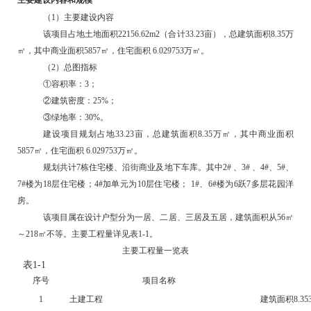
（1）主要建设内容
该项目占地土地面积22156.62m2（合计33.23亩），总建筑面积8.35万
㎡，其中商业面积5857㎡，住宅面积 6.029753万㎡。
（2）总图指标
①容积率：3；
②建筑密度：25%；
③绿地率：30%。
建设项目规划占地33.23亩，总建筑面积8.35万㎡，其中商业面积
5857㎡，住宅面积 6.029753万㎡。
规划共计7栋住宅楼、沿街商业及地下车库。其中2# 、3# 、4#、5#、
7#楼为18层住宅楼；4#加单元为10层住宅楼； 1#、6#楼为6跃7多层花园洋
房。
该项目属在设计户型分为一居、二居、三居及五居，建筑面积从56㎡
～218㎡不等。主要工程量详见表1-1。
主要工程量一览表
表1-1
序号
项目名称
1
土建工程
建筑面积8.3